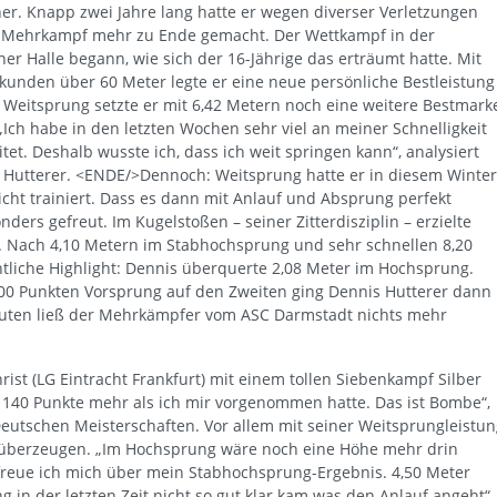
her. Knapp zwei Jahre lang hatte er wegen diverser Verletzungen
 Mehrkampf mehr zu Ende gemacht. Der Wettkampf in der
er Halle begann, wie sich der 16-Jährige das erträumt hatte. Mit
ekunden über 60 Meter legte er eine neue persönliche Bestleistung
m Weitsprung setzte er mit 6,42 Metern noch eine weitere Bestmark
„Ich habe in den letzten Wochen sehr viel an meiner Schnelligkeit
tet. Deshalb wusste ich, dass ich weit springen kann“, analysiert
 Hutterer. <ENDE/>Dennoch: Weitsprung hatte er in diesem Winter
icht trainiert. Dass es dann mit Anlauf und Absprung perfekt
ders gefreut. Im Kugelstoßen – seiner Zitterdisziplin – erzielte
ng. Nach 4,10 Metern im Stabhochsprung und sehr schnellen 8,20
tliche Highlight: Dennis überquerte 2,08 Meter im Hochsprung.
200 Punkten Vorsprung auf den Zweiten ging Dennis Hutterer dann 
inuten ließ der Mehrkämpfer vom ASC Darmstadt nichts mehr
ist (LG Eintracht Frankfurt) mit einem tollen Siebenkampf Silber
r 140 Punkte mehr als ich mir vorgenommen hatte. Das ist Bombe“,
 Deutschen Meisterschaften. Vor allem mit seiner Weitsprungleistu
r überzeugen. „Im Hochsprung wäre noch eine Höhe mehr drin
 freue ich mich über mein Stabhochsprung-Ergebnis. 4,50 Meter
g in der letzten Zeit nicht so gut klar kam was den Anlauf angeht“.