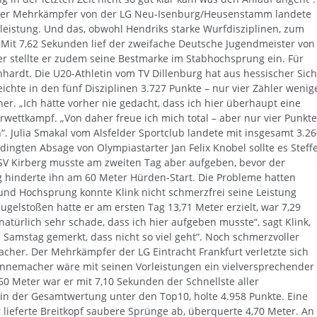
 Der Mehrkämpfer von der LG Neu-Isenburg/Heusenstamm landete
tleistung. Und das, obwohl Hendriks starke Wurfdisziplinen, zum
n. Mit 7,62 Sekunden lief der zweifache Deutsche Jugendmeister von
er stellte er zudem seine Bestmarke im Stabhochsprung ein. Für
hardt. Die U20-Athletin vom TV Dillenburg hat aus hessischer Sich
reichte in den fünf Disziplinen 3.727 Punkte – nur vier Zähler wenig
er. „Ich hätte vorher nie gedacht, dass ich hier überhaupt eine
rwettkampf. „Von daher freue ich mich total – aber nur vier Punkte
“. Julia Smakal vom Alsfelder Sportclub landete mit insgesamt 3.2
ingten Absage von Olympiastarter Jan Felix Knobel sollte es Steff
TSV Kirberg musste am zweiten Tag aber aufgeben, bevor der
 hinderte ihn am 60 Meter Hürden-Start. Die Probleme hatten
und Hochsprung konnte Klink nicht schmerzfrei seine Leistung
ugelstoßen hatte er am ersten Tag 13,71 Meter erzielt, war 7,29
natürlich sehr schade, dass ich hier aufgeben musste“, sagt Klink,
Samstag gemerkt, dass nicht so viel geht“. Noch schmerzvoller
er. Der Mehrkämpfer der LG Eintracht Frankfurt verletzte sich
nnemacher wäre mit seinen Vorleistungen ein vielversprechender
60 Meter war er mit 7,10 Sekunden der Schnellste aller
in der Gesamtwertung unter den Top10, holte 4.958 Punkte. Eine
 lieferte Breitkopf saubere Sprünge ab, überquerte 4,70 Meter. An