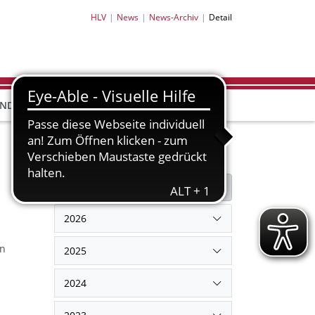
HLV
News
News-Archiv
Detail
HLV-
HLV-
END
BILDUNG
PARTNER
SHOP
Filter
Filter zurücksetzen
2026
en
2025
2024