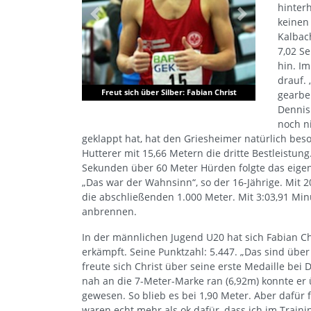
hinter
Previous
Next
keinen
Kalbach
7,02 S
hin. I
drauf. 
Freut sich über Silber: Fabian Christ
gearbei
Dennis
noch n
geklappt hat, hat den Griesheimer natürlich beson
Hutterer mit 15,66 Metern die dritte Bestleistu
Sekunden über 60 Meter Hürden folgte das eigen
„Das war der Wahnsinn“, so der 16-Jährige. Mit 
die abschließenden 1.000 Meter. Mit 3:03,91 M
anbrennen.
In der männlichen Jugend U20 hat sich Fabian Chr
erkämpft. Seine Punktzahl: 5.447. „Das sind übe
freute sich Christ über seine erste Medaille bei
nah an die 7-Meter-Marke ran (6,92m) konnte e
gewesen. So blieb es bei 1,90 Meter. Aber dafür
waren echt mehr als ok dafür, dass ich im Trainin