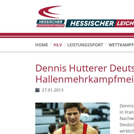
HOME
HLV
LEISTUNGSSPORT
WETTKAMPF
GESUNDHEITS-, PRÄVENTIONS- UND FREIZEITSPORT
FREISTELLUNG FÜR EHRENAMTLICHE
KINDESWOHL & PRÄVENT
Veranstaltungen, Regeln 
Dennis Hutterer Deut
Hallenmehrkampfmeis
27.01.2013
Dennis
in Fra
Nachwu
Deutsch
wirklic