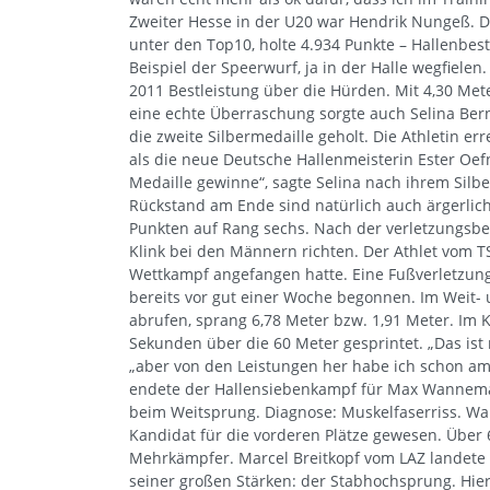
Zweiter Hesse in der U20 war Hendrik Nungeß.
unter den Top10, holte 4.934 Punkte – Hallenbes
Beispiel der Speerwurf, ja in der Halle wegfiele
2011 Bestleistung über die Hürden. Mit 4,30 Met
eine echte Überraschung sorgte auch Selina Bern
die zweite Silbermedaille geholt. Die Athletin er
als die neue Deutsche Hallenmeisterin Ester Oefn
Medaille gewinne“, sagte Selina nach ihrem Silbe
Rückstand am Ende sind natürlich auch ärgerlich
Punkten auf Rang sechs. Nach der verletzungsbed
Klink bei den Männern richten. Der Athlet vom 
Wettkampf angefangen hatte. Eine Fußverletzung
bereits vor gut einer Woche begonnen. Im Weit- 
abrufen, sprang 6,78 Meter bzw. 1,91 Meter. Im K
Sekunden über die 60 Meter gesprintet. „Das ist 
„aber von den Leistungen her habe ich schon am 
endete der Hallensiebenkampf für Max Wannemach
beim Weitsprung. Diagnose: Muskelfaserriss. Wa
Kandidat für die vorderen Plätze gewesen. Über 
Mehrkämpfer. Marcel Breitkopf vom LAZ landete 
seiner großen Stärken: der Stabhochsprung. Hier