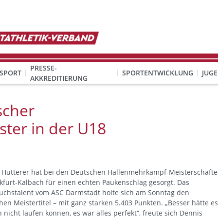
PRESSE-
SPORT
SPORTENTWICKLUNG
JUG
AKKREDITIERUNG
ION SEXUALISIERTER GEWALT
& Organisation
KINDESWOHL & PRÄVENTION SEXUALISIERTER GEWALT
Qualifizierung Schulsport/Ganztag
Wettbewerbe-Abzeichen-Unterricht
scher
ter in der U18
 Hutterer hat bei den Deutschen Hallenmehrkampf-Meisterschaft
nkfurt-Kalbach für einen echten Paukenschlag gesorgt. Das
chstalent vom ASC Darmstadt holte sich am Sonntag den
en Meistertitel – mit ganz starken 5.403 Punkten. „Besser hätte es
h nicht laufen können, es war alles perfekt“, freute sich Dennis