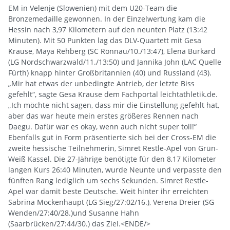
EM in Velenje (Slowenien) mit dem U20-Team die
Bronzemedaille gewonnen. In der Einzelwertung kam die
Hessin nach 3,97 Kilometern auf den neunten Platz (13:42
Minuten). Mit 50 Punkten lag das DLV-Quartett mit Gesa
Krause, Maya Rehberg (SC Rönnau/10./13:47), Elena Burkard
(LG Nordschwarzwald/11./13:50) und Jannika John (LAC Quelle
Fürth) knapp hinter Großbritannien (40) und Russland (43).
„Mir hat etwas der unbedingte Antrieb, der letzte Biss
gefehlt“, sagte Gesa Krause dem Fachportal leichtathletik.de.
„Ich möchte nicht sagen, dass mir die Einstellung gefehlt hat,
aber das war heute mein erstes größeres Rennen nach
Daegu. Dafür war es okay, wenn auch nicht super toll!“
Ebenfalls gut in Form präsentierte sich bei der Cross-EM die
zweite hessische Teilnehmerin, Simret Restle-Apel von Grün-
Weiß Kassel. Die 27-Jährige benötigte für den 8,17 Kilometer
langen Kurs 26:40 Minuten, wurde Neunte und verpasste den
fünften Rang lediglich um sechs Sekunden. Simret Restle-
Apel war damit beste Deutsche. Weit hinter ihr erreichten
Sabrina Mockenhaupt (LG Sieg/27:02/16.), Verena Dreier (SG
Wenden/27:40/28.)und Susanne Hahn
(Saarbrücken/27:44/30.) das Ziel.<ENDE/>