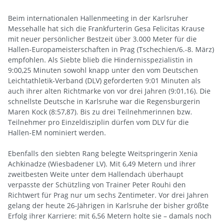
Beim internationalen Hallenmeeting in der Karlsruher
Messehalle hat sich die Frankfurterin Gesa Felicitas Krause
mit neuer persönlicher Bestzeit über 3.000 Meter für die
Hallen-Europameisterschaften in Prag (Tschechien/6.-8. März)
empfohlen. Als Siebte blieb die Hindernisspezialistin in
9:00,25 Minuten sowohl knapp unter den vom Deutschen
Leichtathletik-Verband (DLV) geforderten 9:01 Minuten als
auch ihrer alten Richtmarke von vor drei Jahren (9:01,16). Die
schnellste Deutsche in Karlsruhe war die Regensburgerin
Maren Kock (8:57,87). Bis zu drei Teilnehmerinnen bzw.
Teilnehmer pro Einzeldisziplin dürfen vom DLV für die
Hallen-EM nominiert werden.
Ebenfalls den siebten Rang belegte Weitspringerin Xenia
Achkinadze (Wiesbadener LV). Mit 6,49 Metern und ihrer
zweitbesten Weite unter dem Hallendach überhaupt
verpasste der Schützling von Trainer Peter Rouhi den
Richtwert für Prag nur um sechs Zentimeter. Vor drei Jahren
gelang der heute 26-Jährigen in Karlsruhe der bisher größte
Erfolg ihrer Karriere: mit 6,56 Metern holte sie – damals noch