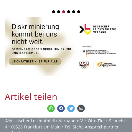
1
2
3
4
5
6
Artikel teilen
©Hessischer Leichtathletik-Verband e.V. • Otto-Fleck-Schneise
4 • 60528 Frankfurt am Main • Tel. Siehe Ansprechpartner