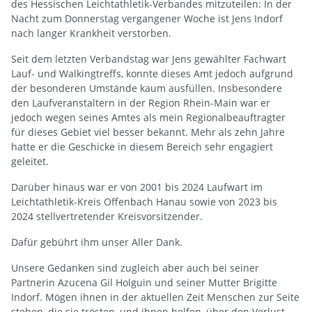
des Hessischen Leichtathletik-Verbandes mitzuteilen: In der
Nacht zum Donnerstag vergangener Woche ist Jens Indorf
nach langer Krankheit verstorben.
Seit dem letzten Verbandstag war Jens gewählter Fachwart
Lauf- und Walkingtreffs, konnte dieses Amt jedoch aufgrund
der besonderen Umstände kaum ausfüllen. Insbesondere
den Laufveranstaltern in der Region Rhein-Main war er
jedoch wegen seines Amtes als mein Regionalbeauftragter
für dieses Gebiet viel besser bekannt. Mehr als zehn Jahre
hatte er die Geschicke in diesem Bereich sehr engagiert
geleitet.
Darüber hinaus war er von 2001 bis 2024 Laufwart im
Leichtathletik-Kreis Offenbach Hanau sowie von 2023 bis
2024 stellvertretender Kreisvorsitzender.
Dafür gebührt ihm unser Aller Dank.
Unsere Gedanken sind zugleich aber auch bei seiner
Partnerin Azucena Gil Holguin und seiner Mutter Brigitte
Indorf. Mögen ihnen in der aktuellen Zeit Menschen zur Seite
stehen, die sie trösten, und ihnen helfen, über den Verlust