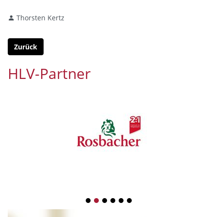
Thorsten Kertz
Zurück
HLV-Partner
1
2
3
4
5
6