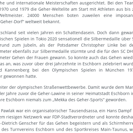
he und internationale Meisterschaften ausgerichtet. Bei den Tea
970 und 1979 die Geher-Weltelite am Start mit Athleten aus bis 
Weltmeister. 24000 Menschen boten zuweilen eine imposan
„Geher-Dorf“ weltweit bekannt.
utschland seit vielen Jahren ein Schattendasein. Doch dann gewa
schen Spielen in Tokio 2020 sensationell die Silbermedaille über 
und zum Jubeln, als der Potsdamer Christopher Linke bei d
eter ebenfalls zur Silbermedaille stürmte und die für den SC DH
ilometer Gehen der Frauen gewann. So konnte auch das Gehen wied
s an, was zuvor über drei Jahrzehnte in Eschborn zelebriert wurd
nd Kannenberg bei den Olympischen Spielen in München 19
er gewonnen hatte.
Leiter der olympischen Straßenwettbewerbe. Damit wurde dem Ma
er Jahre zuvor die Geher-Lawine in seiner Heimatstadt Eschborn i
wäre Eschborn niemals zum „Mekka des Geher-Sports“ geworden.
 Pawlak war ein organisatorischer Tausendsassa, ein Hans Dampf 
nem riesigen Netzwerk war FDP-Stadtverordneter und konnte desha
-Dietrich Genscher für das Gehen begeistern und als Schirmherr
er des Turnvereins Eschborn und des Sportkreises Main-Taunus, w