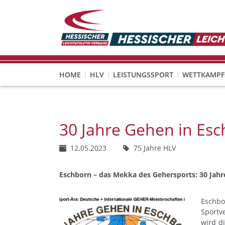
HOME
HLV
LEISTUNGSSPORT
WETTKAMPF
GESUNDHEITS-, PRÄVENTIONS- UND FREIZEITSPORT
FREISTELLUNG FÜR EHRENAMTLICHE
KINDESWOHL & PRÄVENT
Veranstaltungen, Regeln 
30 Jahre Gehen in Esc
12.05.2023
75 Jahre HLV
Eschborn – das Mekka des Gehersports: 30 Jahre
Eschbo
Sportv
wird d