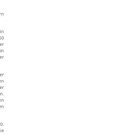
rn
in
50
er
on
er
er
en
er
n.
en
en
0.
ie