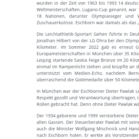
wurden in der Zeit von 1963 bis 1993 14 deutsc
Weltmeisterschaften, Lugano-Cup genannt, war 1
18 Nationen, darunter Olympiasieger und 
Zuschauerkulisse. Eschborn war damals als das 
Die Leichtathletik-Sportart Gehen führte in De
Jonathan Hilbert von der LG Ohra bei den Olympi
Kilometer. Im Sommer 2022 gab es erneut Gr
Europameisterschaften in München über 35 Kilom
Leipzig startende Saskia Feige Bronze im 20 K
einmal im Rampenlicht stehen und knüpfte an da
unterstützt vom Medien-Echo, nachdem Ber
überraschend die Goldmedaille über 50 Kilomet
In München war der Eschborner Dieter Pawlak 
Respekt gezollt und Verantwortung übertragen, d
Rollen gebracht hat. Denn ohne Dieter Pawlak 
Der 1934 geborene und 1999 verstorbene Dieter
allen Gassen. Der Steuerberater Pawlak mit sei
auch die Minister Wolfgang Mischnick und Hans
nach Eschborn holen. Er wirkte als Vorsitzend