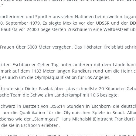
.“
portlerinnen und Sportler aus vielen Nationen beim zweiten Lugan
0. September 1979. Es siegte Mexiko vor der UDSSR und der DD
 Bautista vor 24000 begeisterten Zuschauern eine Weltbestzeit üb
Frauen über 5000 Meter vergeben. Das Höchster Kreisblatt schri
ritten Eschborner Geher-Tag unter anderem mit dem Länderkam
emark auf dem 1133 Meter langen Rundkurs rund um die Heinric
 es auch um die Olympiaqualifikation für Los Angeles.
 freute sich Dieter Pawlak über „das schnellste 20 Kilometer-Geh
che Team die Schweiz im Länderkampf mit 16:6 besiegte.
chwarz in Bestzeit von 3:56:14 Stunden in Eschborn die deutsc
 um die Qualifikation für die Olympischen Spiele in Seoul. Alfo
benso wie der „Stammgast“ Hans Michalski (Eintracht Frankfurt) 
die sie in Eschborn erlebten.