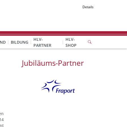
Details
HLV-
HLV-
END
BILDUNG
PARTNER
SHOP
Jubiläums-Partner
en
14
nt