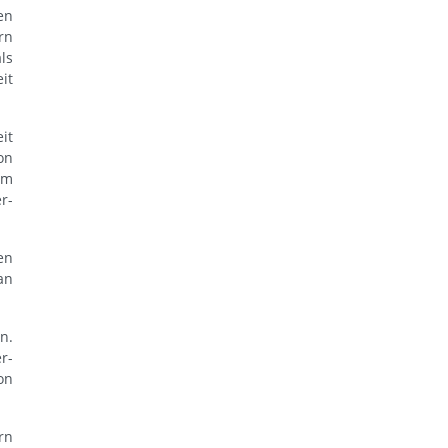
en
rn
ls
it
it
on
am
r-
en
an
n.
r-
on
rn