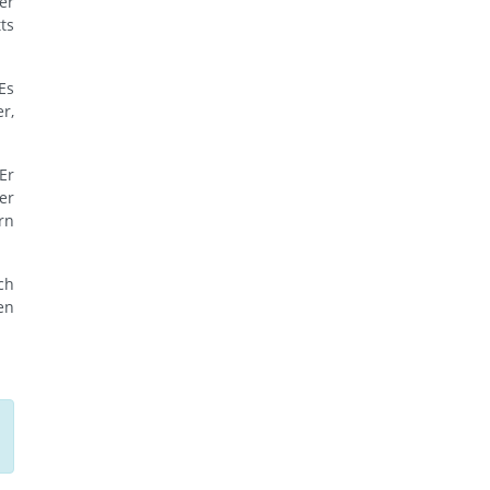
er
ts
Es
r,
Er
er
rn
ch
en