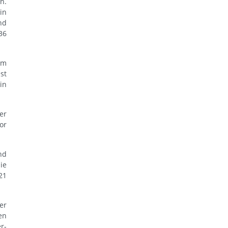
n.
in
nd
36
im
st
in
er
or
nd
ie
21
er
en
r-