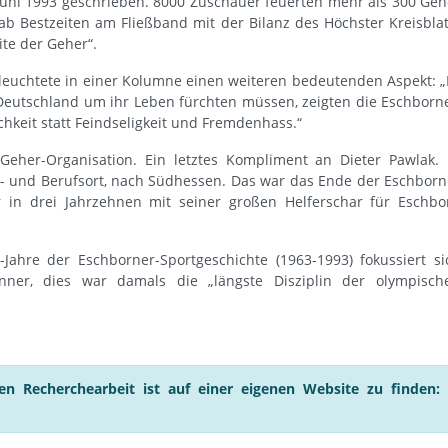
Juni 1993 geschrieben. 8000 Zuschauer feuerten mehr als 300 Geh
ab Bestzeiten am Fließband mit der Bilanz des Höchster Kreisblat
ite der Geher“.
eleuchtete in einer Kolumne einen weiteren bedeutenden Aspekt: „
in Deutschland um ihr Leben fürchten müssen, zeigten die Eschborne
hkeit statt Feindseligkeit und Fremdenhass.“
eher-Organisation. Ein letztes Kompliment an Dieter Pawlak. 
n- und Berufsort, nach Südhessen. Das war das Ende der Eschborn
r in drei Jahrzehnen mit seiner großen Helferschar für Eschbo
Jahre der Eschborner-Sportgeschichte (1963-1993) fokussiert si
ner, dies war damals die „längste Disziplin der olympisch
n Recherchearbeit ist auf einer eigenen Website zu finden: