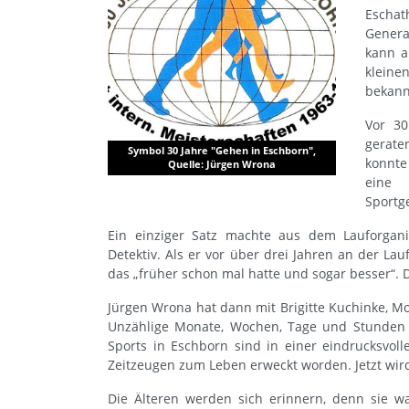
Eschat
Genera
kann a
Previous
Next
kleine
bekann
Vor 30
gerate
Symbol 30 Jahre "Gehen in Eschborn",
Geher-Wettkampf in Eschborn, 
konnte
Quelle: Jürgen Wrona
Jürgen Wrona
eine 
Sportg
Ein einziger Satz machte aus dem Lauforgan
Detektiv. Als er vor über drei Jahren an der La
das „früher schon mal hatte und sogar besser“. D
Jürgen Wrona hat dann mit Brigitte Kuchinke, M
Unzählige Monate, Wochen, Tage und Stunden w
Sports in Eschborn sind in einer eindrucksvol
Zeitzeugen zum Leben erweckt worden. Jetzt wird
Die Älteren werden sich erinnern, denn sie 