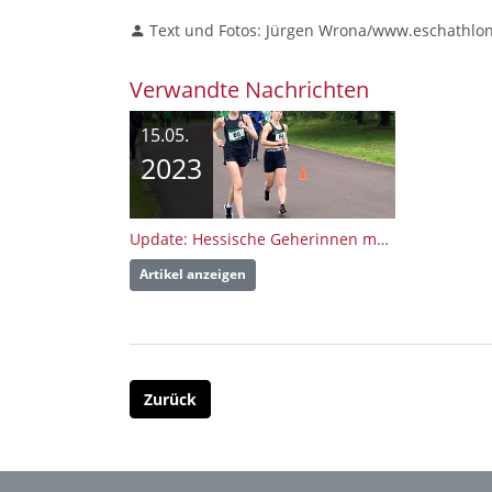
Text und Fotos: Jürgen Wrona/www.eschathlo
Verwandte Nachrichten
15.05.
2023
Update: Hessische Geherinnen melden internationale Ambitionen beim Straßengehen in Berlin an
Artikel anzeigen
Zurück