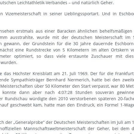
utschen Leichtathletik-Verbandes – und natürlich Geher.
 Vizemeisterschaft in seiner Lieblingssportart. Und in Eschbo
rnsehen erstmals aus einer Baracken ähnlichen behelfsmäßigen 
amm ausstrahlte, wurde mit der deutschen Meisterschaft im 
en gewann, der Grundstein für die 30 Jahre dauernde Eschborn
unächst eine Rundstrecke von 5 Kilometern im alten Ortskern v
meter optimiert, so dass viele erstaunte Zuschauer mit dies
t wurden.
e das Höchster Kreisblatt am 21. Juli 1969. Der für die Frankfurt
ende Sympathieträger Bernhard Nermerich, hatte bei den zweit
eisterschaften über 50 Kilometer den Start verpasst, war 80 Met
 konnte dann aber nach 4:07:28 Stunden souverän gewinne
ter Rundschau würdigte den 2010 verstorbenen späteren 20-fach
inauf geschwebt kam, hatte man den Eindruck, ein Formel 1-Wag
ch der „Generalprobe“ der Deutschen Meisterschaften im Juli am 1
offiziellen Mannschaftsweltmeisterschaft der Geher, bei dem d