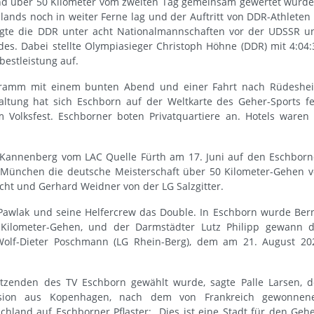
nd über 50 Kilometer vom zweiten Tag gemeinsam gewertet wurde
hlands noch in weiter Ferne lag und der Auftritt von DDR-Athleten 
siegte die DDR unter acht Nationalmannschaften vor der UDSSR u
es. Dabei stellte Olympiasieger Christoph Höhne (DDR) mit 4:04:
estleistung auf.
gramm mit einem bunten Abend und einer Fahrt nach Rüdeshe
taltung hat sich Eschborn auf der Weltkarte des Geher-Sports fe
Volksfest. Eschborner boten Privatquartiere an. Hotels waren 
Kannenberg vom LAC Quelle Fürth am 17. Juni auf den Eschborn
n München die deutsche Meisterschaft über 50 Kilometer-Gehen v
cht und Gerhard Weidner von der LG Salzgitter.
Pawlak und seine Helfercrew das Double. In Eschborn wurde Ber
Kilometer-Gehen, und der Darmstädter Lutz Philipp gewann d
Wolf-Dieter Poschmann (LG Rhein-Berg), dem am 21. August 20
itzenden des TV Eschborn gewählt wurde, sagte Palle Larsen, d
ission aus Kopenhagen, nach dem von Frankreich gewonnen
and auf Eschborner Pflaster: „Dies ist eine Stadt für den Gehe