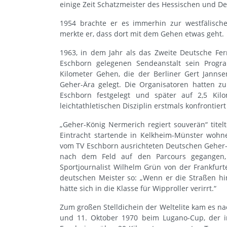
einige Zeit Schatzmeister des Hessischen und De
1954 brachte er es immerhin zur westfälischen
merkte er, dass dort mit dem Gehen etwas geht.
1963, in dem Jahr als das Zweite Deutsche Fe
Eschborn gelegenen Sendeanstalt sein Progr
Kilometer Gehen, die der Berliner Gert Janns
Geher-Ära gelegt. Die Organisatoren hatten z
Eschborn festgelegt und später auf 2,5 Kilo
leichtathletischen Disziplin erstmals konfrontier
„Geher-König Nermerich regiert souverän“ titelt
Eintracht startende in Kelkheim-Münster wohn
vom TV Eschborn ausrichteten Deutschen Geher-M
nach dem Feld auf den Parcours gegangen,
Sportjournalist Wilhelm Grün von der Frankfur
deutschen Meister so: „Wenn er die Straßen h
hätte sich in die Klasse für Wipproller verirrt.“
Zum großen Stelldichein der Weltelite kam es na
und 11. Oktober 1970 beim Lugano-Cup, der in