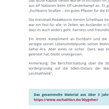
Das letzte Kapitel Gehen wurde in Eschborn im 
aus elf Nationen beim Elf-Länderkampf an. Es g
„Eschborns Straßen – ein gutes Pflaster für die El
Die Kreisblatt-Redakteurin Kerstin Schellhaas b
war ein Fest für alle. In Zeiten, wo Ausländer 
dass es auch anders geht. Fairness und Freundlic
Ein letztes Kompliment an Eschborn und die G
verlegte seinen Lebensmittelpunkt, seinen Woh
Geher-Ära. Aber eines ist sicher. Dass, was e
geleistet hat, bleibt unvergessen.
Anmerkung: Die Berichterstattung über die 30-
vordergründig auf die 50km-Distanz der Män
Leichtathletik“.
Das gesammelte Material aus über 3 Jahre
https://www.eschathlon.de/30ygeher/