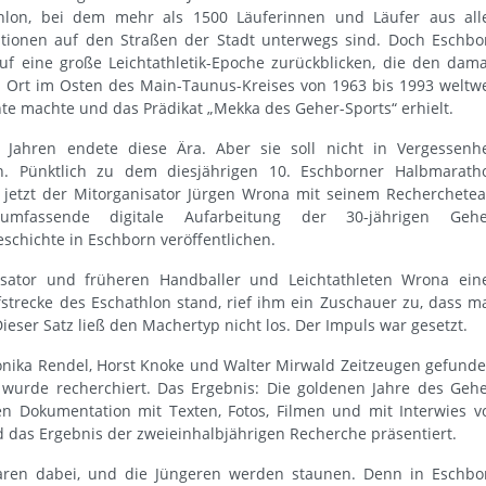
hlon, bei dem mehr als 1500 Läuferinnen und Läufer aus all
tionen auf den Straßen der Stadt unterwegs sind. Doch Eschbo
uf eine große Leichtathletik-Epoche zurückblicken, die den dama
n Ort im Osten des Main-Taunus-Kreises von 1963 bis 1993 weltwe
te machte und das Prädikat „Mekka des Geher-Sports“ erhielt.
 Jahren endete diese Ära. Aber sie soll nicht in Vergessenhe
n. Pünktlich zu dem diesjährigen 10. Eschborner Halbmarath
Quelle:
 jetzt der Mitorganisator Jürgen Wrona mit seinem Recherchete
umfassende digitale Aufarbeitung der 30-jährigen Gehe
eschichte in Eschborn veröffentlichen.
isator und früheren Handballer und Leichtathleten Wrona ein
ufstrecke des Eschathlon stand, rief ihm ein Zuschauer zu, dass m
ieser Satz ließ den Machertyp nicht los. Der Impuls war gesetzt.
onika Rendel, Horst Knoke und Walter Mirwald Zeitzeugen gefunde
urde recherchiert. Das Ergebnis: Die goldenen Jahre des Gehe
len Dokumentation mit Texten, Fotos, Filmen und mit Interwies v
 das Ergebnis der zweieinhalbjährigen Recherche präsentiert.
waren dabei, und die Jüngeren werden staunen. Denn in Eschbo