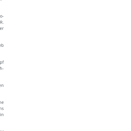
o-
R.
er
eb
pf
h-
en
he
ns
in