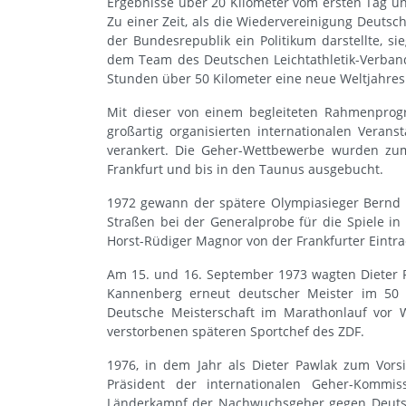
Ergebnisse über 20 Kilometer vom ersten Tag u
Zu einer Zeit, als die Wiedervereinigung Deutsc
der Bundesrepublik ein Politikum darstellte, 
dem Team des Deutschen Leichtathletik-Verband
Stunden über 50 Kilometer eine neue Weltjahresb
Mit dieser von einem begleiteten Rahmenpro
großartig organisierten internationalen Verans
verankert. Die Geher-Wettbewerbe wurden zum 
Frankfurt und bis in den Taunus ausgebucht.
1972 gewann der spätere Olympiasieger Bernd 
Straßen bei der Generalprobe für die Spiele i
Horst-Rüdiger Magnor von der Frankfurter Eintra
Am 15. und 16. September 1973 wagten Dieter 
Kannenberg erneut deutscher Meister im 50 
Deutsche Meisterschaft im Marathonlauf vor 
verstorbenen späteren Sportchef des ZDF.
1976, in dem Jahr als Dieter Pawlak zum Vors
Präsident der internationalen Geher-Komm
Länderkampf der Nachwuchsgeher gegen Deutschl