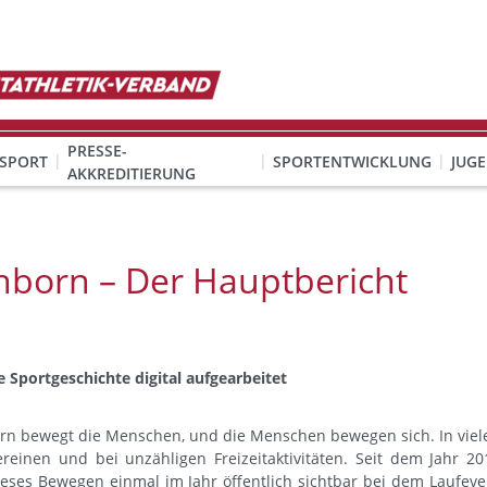
PRESSE-
SPORT
SPORTENTWICKLUNG
JUG
AKKREDITIERUNG
ION SEXUALISIERTER GEWALT
& Organisation
KINDESWOHL & PRÄVENTION SEXUALISIERTER GEWALT
Qualifizierung Schulsport/Ganztag
Wettbewerbe-Abzeichen-Unterricht
hborn – Der Hauptbericht
 Sportgeschichte digital aufgearbeitet
rn bewegt die Menschen, und die Menschen bewegen sich. In viel
ereinen und bei unzähligen Freizeitaktivitäten. Seit dem Jahr 20
ieses Bewegen einmal im Jahr öffentlich sichtbar bei dem Laufeve