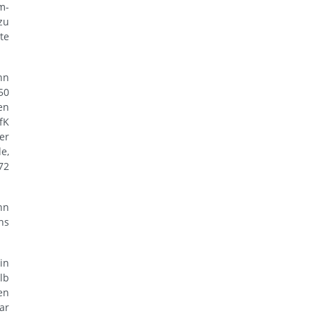
m-
zu
te
nn
50
en
fK
er
e,
72
nn
ns
in
lb
en
ar