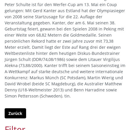
Peter Schulte ist für den Werfer-Cup am 13. Mai ein Coup
gelungen: Mit Gerd Kanter aus Estland hat der Olympiasieger
von 2008 seine Startzusage für die 22. Auflage der
Veranstaltung gegeben. Kanter, der am 6. Mai seinen 38.
Geburtstag feiert, gewann bei den Spielen 2008 in Peking mit
einer Weite von 68,82 Metern die Goldmedaille. Seinen
persönlichen Rekord hatte er zwei Jahre zuvor mit 73,38
Meter erzielt. Damit liegt der Este auf Rang drei der ewigen
Weltbestenliste hinter dem heutigen Diskus-Bundestrainer
Jürgen Schult (DDR/74,08/1986) sowie dem Litauer Virgilijus
Alekna (73,88/2000). Kanter trifft bei seinem Saisoneinstieg im
A-Wettkampf auf starke deutsche und weitere internationale
Konkurrenz: Markus Münch (SC Potsdam), Martin Wierig und
David Wrobel (beide SC Magdeburg), die Australier Matthew
Denny (U18-Weltmeister 2013) und Benn Harradine sowie
Simon Pettersson (Schweden). tin.
Zurück
Filter