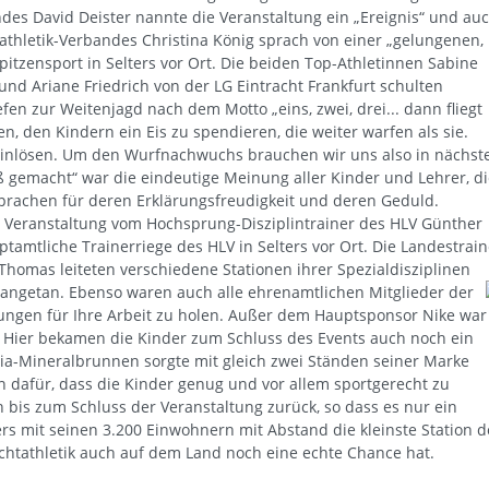
ndes David Deister nannte die Veranstaltung ein „Ereignis“ und au
tathletik-Verbandes Christina König sprach von einer „gelungenen,
itzensport in Selters vor Ort. Die beiden Top-Athletinnen Sabine
d Ariane Friedrich von der LG Eintracht Frankfurt schulten
efen zur Weitenjagd nach dem Motto „eins, zwei, drei... dann fliegt
n, den Kindern ein Eis zu spendieren, die weiter warfen als sie.
einlösen. Um den Wurfnachwuchs brauchen wir uns also in nächst
 gemacht“ war die eindeutige Meinung aller Kinder und Lehrer, di
prachen für deren Erklärungsfreudigkeit und deren Geduld.
 Veranstaltung vom Hochsprung-Disziplintrainer des HLV Günther
tamtliche Trainerriege des HLV in Selters vor Ort. Die Landestrain
 Thomas leiteten verschiedene Stationen ihrer Spezialdisziplinen
 angetan.
Ebenso waren auch alle ehrenamtlichen Mitglieder der
ngen für Ihre Arbeit zu holen. Außer dem Hauptsponsor Nike war
 Hier bekamen die Kinder zum Schluss des Events auch noch ein
ssia-Mineralbrunnen sorgte mit gleich zwei Ständen seiner Marke
 dafür, dass die Kinder genug und vor allem sportgerecht zu
 bis zum Schluss der Veranstaltung zurück, so dass es nur ein
ers mit seinen 3.200 Einwohnern mit Abstand die kleinste Station d
Leichtathletik auch auf dem Land noch eine echte Chance hat.