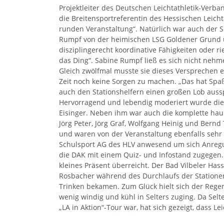
Projektleiter des Deutschen Leichtathletik-Verba
die Breitensportreferentin des Hessischen Leich
runden Veranstaltung“. Natürlich war auch der Sp
Rumpf von der heimischen LSG Goldener Grund un
disziplingerecht koordinative Fähigkeiten oder ri
das Ding“. Sabine Rumpf ließ es sich nicht nehme
Gleich zwölfmal musste sie dieses Versprechen 
Zeit noch keine Sorgen zu machen. „Das hat Spaß
auch den Stationshelfern einen großen Lob auss
Hervorragend und lebendig moderiert wurde die
Eisinger. Neben ihm war auch die komplette haup
Jörg Peter, Jörg Graf, Wolfgang Heinig und Bernd
und waren von der Veranstaltung ebenfalls sehr
Schulsport AG des HLV anwesend um sich Anregu
die DAK mit einem Quiz- und Infostand zugegen.
kleines Präsent überreicht. Der Bad Vilbeler Ha
Rosbacher während des Durchlaufs der Stationen
Trinken bekamen. Zum Glück hielt sich der Regen
wenig windig und kühl in Selters zuging. Da Selt
„LA in Aktion“-Tour war, hat sich gezeigt, dass 