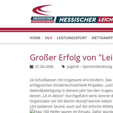
HOME
HLV
LEISTUNGSSPORT
WETTKAMPF
GESUNDHEITS-, PRÄVENTIONS- UND FREIZEITSPORT
FREISTELLUNG FÜR EHRENAMTLICHE
KINDESWOHL & PRÄVENT
Veranstaltungen, Regeln 
Großer Erfolg von "Leic
01.06.2006
Jugend
Sportentwicklung
24 Schulklassen mit insgesamt 474 Kindern. Das is
erfolgreichen Kinderleichtathletik-Projektes „Leic
Rekordbeteiligung in diesem Jahr bei den insges
denen „LA in Aktion“ durchgeführt wird, konnte 
Organisator vor Ort Martin Rumpf konnte neben
LSG Goldener Grund, auch auf die örtliche Mitte
Etwa 100 Helfer waren im Einsatz. Dafür wurd