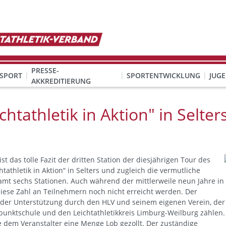
PRESSE-
SPORT
SPORTENTWICKLUNG
JUG
AKKREDITIERUNG
ION SEXUALISIERTER GEWALT
& Organisation
KINDESWOHL & PRÄVENTION SEXUALISIERTER GEWALT
Qualifizierung Schulsport/Ganztag
Wettbewerbe-Abzeichen-Unterricht
htathletik in Aktion" in Selter
t das tolle Fazit der dritten Station der diesjährigen Tour des
htathletik in Aktion“ in Selters und zugleich die vermutliche
amt sechs Stationen. Auch während der mittlerweile neun Jahre in
diese Zahl an Teilnehmern noch nicht erreicht werden. Der
 der Unterstützung durch den HLV und seinem eigenen Verein, der
lpunktschule und den Leichtathletikkreis Limburg-Weilburg zählen.
e dem Veranstalter eine Menge Lob gezollt.
Der zuständige