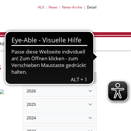
HLV
News
News-Archiv
Detail
HLV-
HLV-
END
BILDUNG
PARTNER
SHOP
s
Filter
Filter zurücksetzen
2026
2025
2024