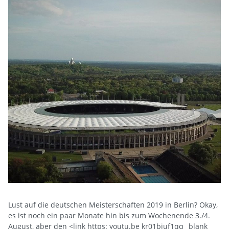
Lust auf die deutschen Meisterschaften 2019 in Berlin? Okay,
es ist noch ein paar Monate hin bis zum Wochenende 3./4.
August, aber den <link https: youtu.be kr01biuf1qq _blank