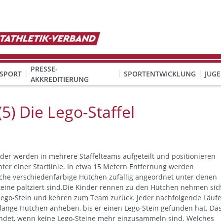
PRESSE-
SPORT
SPORTENTWICKLUNG
JUG
AKKREDITIERUNG
ION SEXUALISIERTER GEWALT
& Organisation
KINDESWOHL & PRÄVENTION SEXUALISIERTER GEWALT
Qualifizierung Schulsport/Ganztag
Wettbewerbe-Abzeichen-Unterricht
 Die Lego-Staffel
nder werden in mehrere Staffelteams aufgeteilt und positionieren
nter einer Startlinie. In etwa 15 Metern Entfernung werden
iche verschiedenfarbige Hütchen zufällig angeordnet unter denen
teine paltziert sind.Die Kinder rennen zu den Hütchen nehmen sic
Lego-Stein und kehren zum Team zurück. Jeder nachfolgende Läufe
olange Hütchen anheben, bis er einen Lego-Stein gefunden hat. Da
endet, wenn keine Lego-Steine mehr einzusammeln sind. Welches