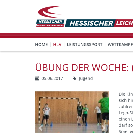
HOME
HLV
LEISTUNGSSPORT
WETTKAMPF
GESUNDHEITS-, PRÄVENTIONS- UND FREIZEITSPORT
FREISTELLUNG FÜR EHRENAMTLICHE
KINDESWOHL & PRÄVENT
Veranstaltungen, Regeln 
ÜBUNG DER WOCHE: (5)
05.06.2017
Jugend
Die Ki
sich hi
zahlre
Lego-S
einen 
darf s
Previous
Next
Spiel 