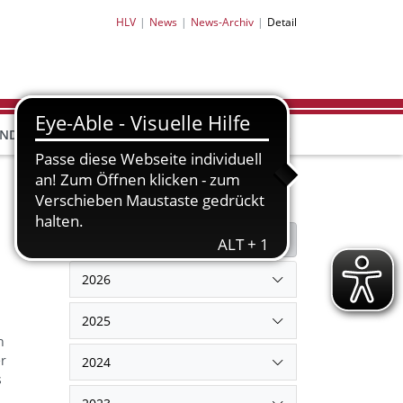
HLV
News
News-Archiv
Detail
HLV-
HLV-
END
BILDUNG
PARTNER
SHOP
Filter
Filter zurücksetzen
2026
2025
h
r
2024
s