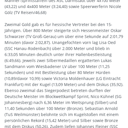
Männer-Sprintstaffeln des ASC Darmstadt über 4x100 Meter
(43,22) und 4x400 Meter (3:24,40) sowie Speerwerferin Nicole
Gölz (TV Reisen/46,68)
Zweimal Gold gab es für hessische Vertreter bei den 15-
Jährigen. Über 800 Meter steigerte sich Hessenmeister Oskar
Schwarzer (TV Groß-Gerau) um über eine Sekunde auf 2:01,79
Minuten (davor 2:02,87). Unangefochten vorn lag Lisa Oed
(SSC Hanau-Rodenbach) über 2.000 Meter und blieb in
6:33,05 Minuten deutlich unter ihrer Hallenbestleistung
(6:49,66). Jeweils zwei Silbermedaillen ergatterten Lukas
Sandmann vom Wiesbadener LV über 100 Meter (11,25
Sekunden) und mit Bestleistung über 80 Meter Hürden
(10,89/davor 10,99) sowie Victoria Moldenhauer (LG Eintracht
Frankfurt) mit der Kugel (13,09 Meter) und dem Diskus (35,92).
Ebenso zweimal das Siegerpodest betreten durften der
Deutsche Meister im Blockwettkampf Sprint, Nico Kühnel (SG
Johannesberg) nach 6,36 Meter im Weitsprung (Silber) und
11,40 Sekunden über 100 Meter (Bronze). Sebastian Arnold
(TuS Weilmünster) belohnte sich im Kugelstoßen mit einem
persönlichen Rekord (15,42 Meter) und Silber sowie Bronze
mit dem Diskus (50,26). Zudem liefen Johannes Fleiner (SSC