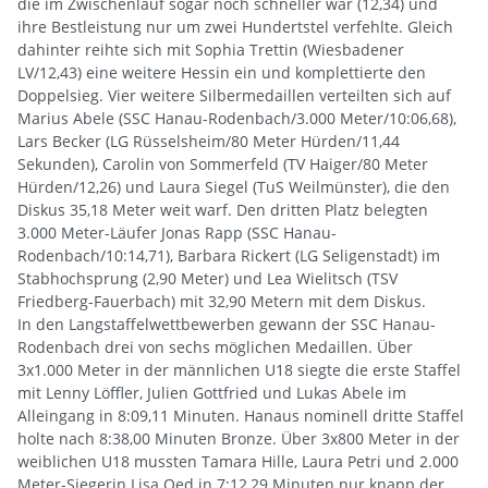
die im Zwischenlauf sogar noch schneller war (12,34) und
ihre Bestleistung nur um zwei Hundertstel verfehlte. Gleich
dahinter reihte sich mit Sophia Trettin (Wiesbadener
LV/12,43) eine weitere Hessin ein und komplettierte den
Doppelsieg. Vier weitere Silbermedaillen verteilten sich auf
Marius Abele (SSC Hanau-Rodenbach/3.000 Meter/10:06,68),
Lars Becker (LG Rüsselsheim/80 Meter Hürden/11,44
Sekunden), Carolin von Sommerfeld (TV Haiger/80 Meter
Hürden/12,26) und Laura Siegel (TuS Weilmünster), die den
Diskus 35,18 Meter weit warf. Den dritten Platz belegten
3.000 Meter-Läufer Jonas Rapp (SSC Hanau-
Rodenbach/10:14,71), Barbara Rickert (LG Seligenstadt) im
Stabhochsprung (2,90 Meter) und Lea Wielitsch (TSV
Friedberg-Fauerbach) mit 32,90 Metern mit dem Diskus.
In den Langstaffelwettbewerben gewann der SSC Hanau-
Rodenbach drei von sechs möglichen Medaillen. Über
3x1.000 Meter in der männlichen U18 siegte die erste Staffel
mit Lenny Löffler, Julien Gottfried und Lukas Abele im
Alleingang in 8:09,11 Minuten. Hanaus nominell dritte Staffel
holte nach 8:38,00 Minuten Bronze. Über 3x800 Meter in der
weiblichen U18 mussten Tamara Hille, Laura Petri und 2.000
Meter-Siegerin Lisa Oed in 7:12,29 Minuten nur knapp der