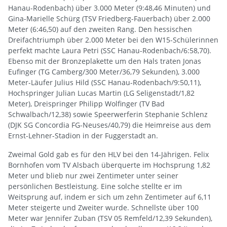
Hanau-Rodenbach) über 3.000 Meter (9:48,46 Minuten) und
Gina-Marielle Schürg (TSV Friedberg-Fauerbach) über 2.000
Meter (6:46,50) auf den zweiten Rang. Den hessischen
Dreifachtriumph über 2.000 Meter bei den W15-Schülerinnen
perfekt machte Laura Petri (SSC Hanau-Rodenbach/6:58,70).
Ebenso mit der Bronzeplakette um den Hals traten Jonas
Eufinger (TG Camberg/300 Meter/36,79 Sekunden), 3.000
Meter-Läufer Julius Hild (SSC Hanau-Rodenbach/9:50,11),
Hochspringer Julian Lucas Martin (LG Seligenstadt/1,82
Meter), Dreispringer Philipp Wolfinger (TV Bad
Schwalbach/12,38) sowie Speerwerferin Stephanie Schlenz
(DJK SG Concordia FG-Neuses/40,79) die Heimreise aus dem
Ernst-Lehner-Stadion in der Fuggerstadt an.
Zweimal Gold gab es für den HLV bei den 14-Jährigen. Felix
Bornhofen vom TV Alsbach überquerte im Hochsprung 1,82
Meter und blieb nur zwei Zentimeter unter seiner
persönlichen Bestleistung. Eine solche stellte er im
Weitsprung auf, indem er sich um zehn Zentimeter auf 6,11
Meter steigerte und Zweiter wurde. Schnellste über 100
Meter war Jennifer Zuban (TSV 05 Remfeld/12,39 Sekunden),