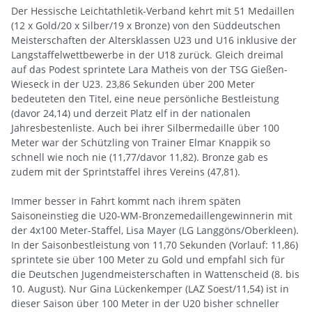
Der Hessische Leichtathletik-Verband kehrt mit 51 Medaillen
(12 x Gold/20 x Silber/19 x Bronze) von den Süddeutschen
Meisterschaften der Altersklassen U23 und U16 inklusive der
Langstaffelwettbewerbe in der U18 zurück. Gleich dreimal
auf das Podest sprintete Lara Matheis von der TSG Gießen-
Wieseck in der U23. 23,86 Sekunden über 200 Meter
bedeuteten den Titel, eine neue persönliche Bestleistung
(davor 24,14) und derzeit Platz elf in der nationalen
Jahresbestenliste. Auch bei ihrer Silbermedaille über 100
Meter war der Schützling von Trainer Elmar Knappik so
schnell wie noch nie (11,77/davor 11,82). Bronze gab es
zudem mit der Sprintstaffel ihres Vereins (47,81).
Immer besser in Fahrt kommt nach ihrem späten
Saisoneinstieg die U20-WM-Bronzemedaillengewinnerin mit
der 4x100 Meter-Staffel, Lisa Mayer (LG Langgöns/Oberkleen).
In der Saisonbestleistung von 11,70 Sekunden (Vorlauf: 11,86)
sprintete sie über 100 Meter zu Gold und empfahl sich für
die Deutschen Jugendmeisterschaften in Wattenscheid (8. bis
10. August). Nur Gina Lückenkemper (LAZ Soest/11,54) ist in
dieser Saison über 100 Meter in der U20 bisher schneller