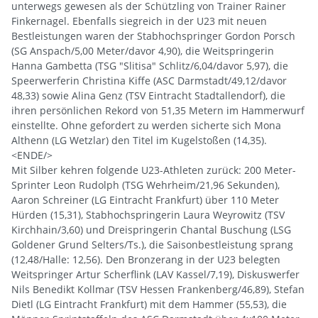
unterwegs gewesen als der Schützling von Trainer Rainer
Finkernagel. Ebenfalls siegreich in der U23 mit neuen
Bestleistungen waren der Stabhochspringer Gordon Porsch
(SG Anspach/5,00 Meter/davor 4,90), die Weitspringerin
Hanna Gambetta (TSG "Slitisa" Schlitz/6,04/davor 5,97), die
Speerwerferin Christina Kiffe (ASC Darmstadt/49,12/davor
48,33) sowie Alina Genz (TSV Eintracht Stadtallendorf), die
ihren persönlichen Rekord von 51,35 Metern im Hammerwurf
einstellte. Ohne gefordert zu werden sicherte sich Mona
Althenn (LG Wetzlar) den Titel im Kugelstoßen (14,35).
<ENDE/>
Mit Silber kehren folgende U23-Athleten zurück: 200 Meter-
Sprinter Leon Rudolph (TSG Wehrheim/21,96 Sekunden),
Aaron Schreiner (LG Eintracht Frankfurt) über 110 Meter
Hürden (15,31), Stabhochspringerin Laura Weyrowitz (TSV
Kirchhain/3,60) und Dreispringerin Chantal Buschung (LSG
Goldener Grund Selters/Ts.), die Saisonbestleistung sprang
(12,48/Halle: 12,56). Den Bronzerang in der U23 belegten
Weitspringer Artur Scherflink (LAV Kassel/7,19), Diskuswerfer
Nils Benedikt Kollmar (TSV Hessen Frankenberg/46,89), Stefan
Dietl (LG Eintracht Frankfurt) mit dem Hammer (55,53), die