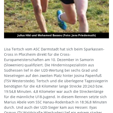
Julius Hild und Mohamed Bassou (Foto: Jens Priedemuth)
Lisa Tertsch vom ASC Darmstadt hat sich beim Sparkassen-
Cross in Pforzheim direkt für die Cross-
Europameisterschaften am 10. Dezember in Samorin
(Slowenien) qualifiziert. Die Hindernisspezialistin aus
Südhessen lief in der U20-Wertung bei sechs Grad und
Nieselregen auf den zweiten Platz hinter Josina Papenfuß
(TSV Westerstede). Tertsch und die überlegene Tagessiegerin
benötigten für die 4,8 Kilometer lange Strecke 20:24,0 bzw.
19:54,8 Minuten. 4,8 Kilometer war auch die Streckenlänge
für die männliche U18-Jugend. In diesem Rennen setzte sich
Marius Abele vom SSC Hanau-Rodenbach in 18:36,8 Minuten
durch. Und auch der U20-Sieger kam aus Hessen: Ilyas
Osman (TV Waldstraße Wiesbaden) lief ein extrem starkes