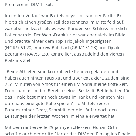
Premiere im DLV-Trikot.
Im ersten Vorlauf war Bartelsmeyer mit von der Partie. Er
hielt sich einen großen Teil des Rennens im Mittelfeld auf,
war aber hellwach, als es zwei Runden vor Schluss merklich
flotter wurde. Der Wahl-Frankfurter war aber stets im Bilde
und brachte hinter dem Top-Trio Jakob Ingebrigsten
(NOR/7:51,20), Andrew Butchart (GBR/7:51,28) und Djilali
Bedräng (FRA/7:51,30) kontrolliert austrudelnd den vierten
Platz ins Ziel.
„Beide Athleten sind kontrollierte Rennen gelaufen und
haben auch hinten raus gut und überlegt agiert. Zudem sind
7:51 Minuten von Amos für einen EM-Vorlauf eine flotte Zeit.
Damit kam er in den Bereich seiner Bestzeit. Beide haben für
das Finale bestimmt noch etwas im Tank und könnten hier
durchaus eine gute Rolle spielen“, so Mittelstrecken-
Bundestrainer Georg Schmidt, der die Läufer nach den
Leistungen der letzten Wochen im Finale erwartet hat.
Mit dem mittlerweile 29-jährigen „Hessen“ Florian Orth
schaffte auch der dritte Starter des DLV den Einzug ins Finale