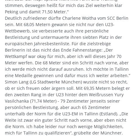
stimmen, deswegen heißt für mich das Ziel weiterhin klar
Peking und damit 71,50 Meter.“
Deutlich zufriedener dürfte Charlene Woitha vom SCC Berlin
sein. Mit 68,05 Metern gewann sie nicht nur den U23-
Wettbewerb, sie verbesserte auch ihre persönliche
Bestleistung und untermauerte ihren siebten Platz in der
europäischen Jahresbestenliste. Für die zielstrebige
Berlinerin ist das nicht das Ende Fahnenstange: „Der
Wettkampf war okay für mich, aber ich will dieses Jahr 70
Meter werfen. Die 68 Meter sind ein Schritt nach vorne, aber
ich werde mich nicht darauf ausruhen. Ich möchte in Tallinn
eine Medaille gewinnen und dafür muss ich weiter arbeiten.“
Simon Lang (LG Stadtwerke München) wusste nicht so recht,
ob er sich freuen oder ärgern soll. Mit 69,35 Metern belegt er
den zweiten Rang in der U23 hinter dem Weißrussen Yury
Vasilchanka (71,74 Meter) - 79 Zentimeter jenseits seiner
persönlichen Bestleistung, aber auch 65 Zentimeter
unterhalb der Norm für die U23-EM in Tallinn (Estland). „Die
Weite ist zwar ein guter Schritt nach vorne, aber eben nicht
die Norm. ich habe leider nur noch wenige Möglichkeiten,
mich für Tallinn zu qualifizieren“, grübelte der Münchner.