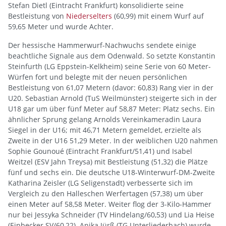
Stefan Dietl (Eintracht Frankfurt) konsolidierte seine
Bestleistung von
Niederselters
(60,99) mit einem Wurf auf
59,65 Meter und wurde Achter.
Der hessische Hammerwurf-Nachwuchs sendete einige
beachtliche Signale aus dem Odenwald. So setzte Konstantin
Steinfurth (LG Eppstein-Kelkheim) seine Serie von 60 Meter-
Würfen fort und belegte mit der neuen persönlichen
Bestleistung von 61,07 Metern (davor: 60,83) Rang vier in der
U20. Sebastian Arnold (TuS Weilmünster) steigerte sich in der
U18 gar um über fünf Meter auf 58,87 Meter: Platz sechs. Ein
ähnlicher Sprung gelang Arnolds Vereinkameradin Laura
Siegel in der U16; mit 46,71 Metern gemeldet, erzielte als
Zweite in der U16 51,29 Meter. In der weiblichen U20 nahmen
Sophie Gounoué (Eintracht Frankfurt/51,41) und Isabel
Weitzel (ESV Jahn Treysa) mit Bestleistung (51,32) die Plätze
fünf und sechs ein. Die deutsche U18-Winterwurf-DM-Zweite
Katharina Zeisler (LG Seligenstadt) verbesserte sich im
Vergleich zu den Halleschen Werfertagen (57,38) um über
einen Meter auf 58,58 Meter. Weiter flog der 3-Kilo-Hammer
nur bei Jessyka Schneider (TV Hindelang/60,53) und Lia Heise
(Einbecker SV/60,22). Anika Jürß (TG Unterliederbach) wurde