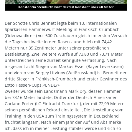
nfurth wirft derzeit konstant über 60 Meter
Garland Porte
Der Schotte Chris Bennett legte beim 13. Internationalen
Sparkassen Hammerwurf-Meeting in Fränkisch-Crumbach
(Odenwaldkreis) vor 600 Zuschauern gleich im ersten Versuch
die Tagesbestweite in den Rasen - und blieb mit 74,42
Metern nur 35 Zentimeter unter seiner persönlichen
Bestleistung. Zwei weitere Würfe auf 73,80 und 73,71 Meter
unterstreichen seine zurzeit sehr gute Verfassung. Nach
insgesamt acht Siegen von Markus Esser (Bayer Leverkusen)
und vieren von Sergey Litvinov (Weißrussland) ist Bennett der
dritte Sieger in Fränkisch-Crumbach und erster Gewinner des
Lotto Hessen-Cups.<ENDE/>
Zweiter wurde sein Landsmann Mark Dry, dessen Hammer
bei 73,16 Meter landete; Dritter der Deutsch-Amerikaner
Garland Porter (LG Eintracht Frankfurt), der mit 72,99 Metern
seinen persönlichen Rekord einstellte. „Die Umstellung vom
Training in den USA zum Trainingssystem in Deutschland
fruchtet langsam. Nach einem Jahr der Auf und Abs merke
ich, dass ich in meiner Leistung stabiler werde und sich so