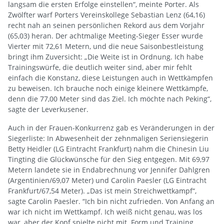
langsam die ersten Erfolge einstellen“, meinte Porter. Als
Zwölfter warf Porters Vereinskollege Sebastian Lenz (64,16)
recht nah an seinen persönlichen Rekord aus dem Vorjahr
(65,03) heran. Der achtmalige Meeting-Sieger Esser wurde
Vierter mit 72,61 Metern, und die neue Saisonbestleistung
bringt ihm Zuversicht: „Die Weite ist in Ordnung. Ich habe
Trainingswürfe, die deutlich weiter sind, aber mir fehlt
einfach die Konstanz, diese Leistungen auch in Wettkämpfen
zu beweisen. Ich brauche noch einige kleinere Wettkämpfe,
denn die 77,00 Meter sind das Ziel. Ich möchte nach Peking“,
sagte der Leverkusener.
Auch in der Frauen-Konkurrenz gab es Veränderungen in der
Siegerliste: In Abwesenheit der zehnmaligen Seriensiegerin
Betty Heidler (LG Eintracht Frankfurt) nahm die Chinesin Liu
Tingting die Glückwünsche für den Sieg entgegen. Mit 69,97
Metern landete sie in Endabrechnung vor Jennifer Dahlgren
(Argentinien/69,07 Meter) und Carolin Paesler (LG Eintracht
Frankfurt/67,54 Meter). „Das ist mein Streichwettkampf“,
sagte Carolin Paesler. “Ich bin nicht zufrieden. Von Anfang an
war ich nicht im Wettkampf. Ich weiß nicht genau, was los
war, aber der Kopf spielte nicht mit. Form und Training