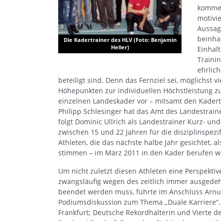
kommen
motivi
Aussag
beinha
Die Kadertrainer des HLV (Foto: Benjamin
Heller)
Einhal
Traini
ehrlic
beteiligt sind. Denn das Fernziel sei, möglichst 
Höhepunkten zur individuellen Höchstleistung zu
einzelnen Landeskader vor – mitsamt den Kadert
Philipp Schlesinger hat das Amt des Landestra
folgt Dominic Ullrich als Landestrainer Kurz- u
zwischen 15 und 22 Jahren für die disziplinspe
Athleten, die das nächste halbe Jahr gesichtet, 
stimmen – im März 2011 in den Kader berufen w
Um nicht zuletzt diesen Athleten eine Perspektive
zwangsläufig wegen des zeitlich immer ausgedeh
beendet werden muss, führte im Anschluss Arnu
Podiumsdiskussion zum Thema „Duale Karriere“. 
Frankfurt; Deutsche Rekordhalterin und Vierte d