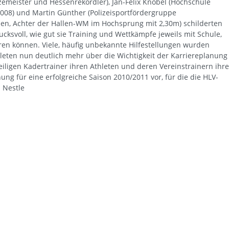
emeister und Hessenrekordler), Jan-Felix Knobel (Hochschule
008) und Martin Günther (Polizeisportfördergruppe
n, Achter der Hallen-WM im Hochsprung mit 2,30m) schilderten
ucksvoll, wie gut sie Training und Wettkämpfe jeweils mit Schule,
en können. Viele, häufig unbekannte Hilfestellungen wurden
hleten nun deutlich mehr über die Wichtigkeit der Karriereplanung
eiligen Kadertrainer ihren Athleten und deren Vereinstrainern ihre
g für eine erfolgreiche Saison 2010/2011 vor, für die die HLV-
 Nestle