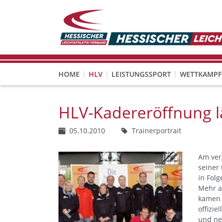
HOME
HLV
LEISTUNGSSPORT
WETTKAMPF
GESUNDHEITS-, PRÄVENTIONS- UND FREIZEITSPORT
FREISTELLUNG FÜR EHRENAMTLICHE
KINDESWOHL & PRÄVENT
Veranstaltungen, Regeln 
HLV-Kadereröffnung l
05.10.2010
Trainerportrait
Am ver
seiner
in Folg
Mehr a
kamen 
offizie
Previous
Next
und ne