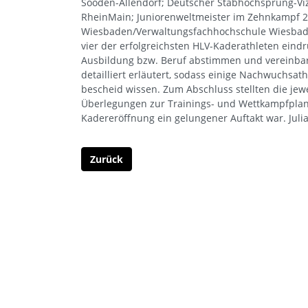
Sooden-Allendorf; Deutscher Stabhochsprung-Viz
RheinMain; Juniorenweltmeister im Zehnkampf 2
Wiesbaden/Verwaltungsfachhochschule Wiesbade
vier der erfolgreichsten HLV-Kaderathleten eindr
Ausbildung bzw. Beruf abstimmen und vereinbar
detailliert erläutert, sodass einige Nachwuchsat
bescheid wissen. Zum Abschluss stellten die jew
Überlegungen zur Trainings- und Wettkampfplanun
Kadereröffnung ein gelungener Auftakt war. Julia
Zurück