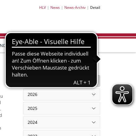
HLV
News
News-Archiv
Detail
HLV-
HLV-
END
BILDUNG
PARTNER
SHOP
Filter
Filter zurücksetzen
2026
zu
l
2025
.
nd
2024
n