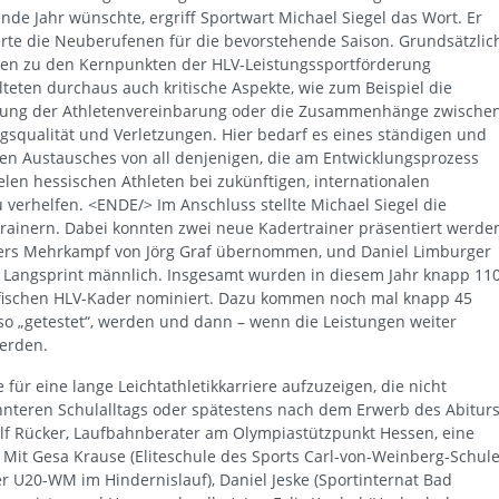
de Jahr wünschte, ergriff Sportwart Michael Siegel das Wort. Er
erte die Neuberufenen für die bevorstehende Saison. Grundsätzlic
en zu den Kernpunkten der HLV-Leistungssportförderung
lteten durchaus auch kritische Aspekte, wie zum Beispiel die
tung der Athletenvereinbarung oder die Zusammenhänge zwische
ngsqualität und Verletzungen. Hier bedarf es eines ständigen und
hen Austausches von all denjenigen, die am Entwicklungsprozess
vielen hessischen Athleten bei zukünftigen, internationalen
 verhelfen. <ENDE/> Im Anschluss stellte Michael Siegel die
rainern. Dabei konnten zwei neue Kadertrainer präsentiert werde
iners Mehrkampf von Jörg Graf übernommen, und Daniel Limburger
nd Langsprint männlich. Insgesamt wurden in diesem Jahr knapp 11
zifischen HLV-Kader nominiert. Dazu kommen noch mal knapp 45
also „getestet“, werden und dann – wenn die Leistungen weiter
erden.
 für eine lange Leichtathletikkarriere aufzuzeigen, die nicht
nteren Schulalltags oder spätestens nach dem Erwerb des Abitur
lf Rücker, Laufbahnberater am Olympiastützpunkt Hessen, eine
Mit Gesa Krause (Eliteschule des Sports Carl-von-Weinberg-Schul
er U20-WM im Hindernislauf), Daniel Jeske (Sportinternat Bad