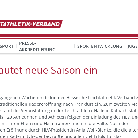
PRESSE-
SPORT
SPORTENTWICKLUNG
JUG
AKKREDITIERUNG
ION SEXUALISIERTER GEWALT
& Organisation
KINDESWOHL & PRÄVENTION SEXUALISIERTER GEWALT
Qualifizierung Schulsport/Ganztag
Wettbewerbe-Abzeichen-Unterricht
äutet neue Saison ein
gangenen Wochenende lud der Hessische Leichtathletik-Verband 
 traditionellen Kadereröffnung nach Frankfurt ein. Zum zweiten Ma
e fand die Veranstaltung in der Leichtathletik-Halle in Kalbach statt
ls 120 Athletinnen und Athleten folgten der Einladung des HLV, u
mit ihren Eltern und Heimtrainer/innen in die Halle. Nach der
llen Eröffnung durch HLV-Präsidentin Anja Wolf-Blanke, die die alte
uen Kadermitglieder begrüßte und allen viel Erfolg für das