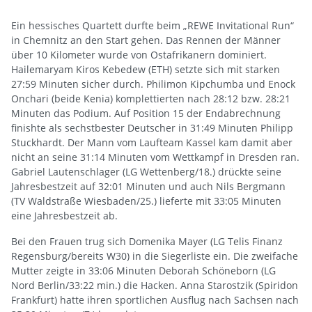
Ein hessisches Quartett durfte beim „REWE Invitational Run“
in Chemnitz an den Start gehen. Das Rennen der Männer
über 10 Kilometer wurde von Ostafrikanern dominiert.
Hailemaryam Kiros Kebedew (ETH) setzte sich mit starken
27:59 Minuten sicher durch. Philimon Kipchumba und Enock
Onchari (beide Kenia) komplettierten nach 28:12 bzw. 28:21
Minuten das Podium. Auf Position 15 der Endabrechnung
finishte als sechstbester Deutscher in 31:49 Minuten Philipp
Stuckhardt. Der Mann vom Laufteam Kassel kam damit aber
nicht an seine 31:14 Minuten vom Wettkampf in Dresden ran.
Gabriel Lautenschlager (LG Wettenberg/18.) drückte seine
Jahresbestzeit auf 32:01 Minuten und auch Nils Bergmann
(TV Waldstraße Wiesbaden/25.) lieferte mit 33:05 Minuten
eine Jahresbestzeit ab.
Bei den Frauen trug sich Domenika Mayer (LG Telis Finanz
Regensburg/bereits W30) in die Siegerliste ein. Die zweifache
Mutter zeigte in 33:06 Minuten Deborah Schöneborn (LG
Nord Berlin/33:22 min.) die Hacken. Anna Starostzik (Spiridon
Frankfurt) hatte ihren sportlichen Ausflug nach Sachsen nach