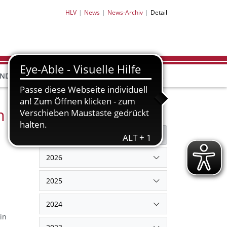
HLV
News
News-Archiv
Detail
HLV-
HLV-
END
BILDUNG
PARTNER
SHOP
m
Filter
Filter zurücksetzen
2026
2025
2024
in