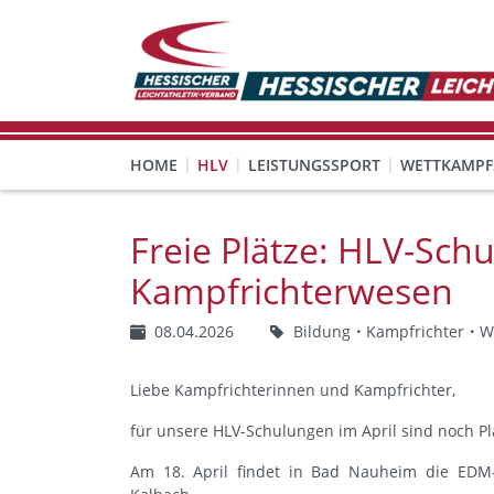
HOME
HLV
LEISTUNGSSPORT
WETTKAMPF
GESUNDHEITS-, PRÄVENTIONS- UND FREIZEITSPORT
FREISTELLUNG FÜR EHRENAMTLICHE
KINDESWOHL & PRÄVENT
Veranstaltungen, Regeln 
Freie Plätze: HLV-Sch
Kampfrichterwesen
08.04.2026
Bildung
Kampfrichter
W
Liebe Kampfrichterinnen und Kampfrichter,
für unsere HLV-Schulungen im April sind noch Plä
Am 18. April findet in Bad Nauheim die EDM-G