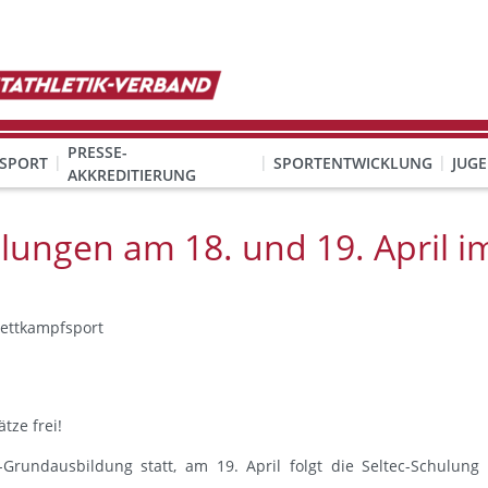
PRESSE-
SPORT
SPORTENTWICKLUNG
JUG
AKKREDITIERUNG
ION SEXUALISIERTER GEWALT
& Organisation
KINDESWOHL & PRÄVENTION SEXUALISIERTER GEWALT
Qualifizierung Schulsport/Ganztag
Wettbewerbe-Abzeichen-Unterricht
ulungen am 18. und 19. April i
ettkampfsport
tze frei!
rundausbildung statt, am 19. April folgt die Seltec-Schulung 