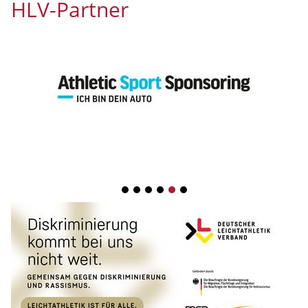
HLV-Partner
1
2
3
4
5
6